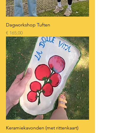
Dagworkshop Tuften
Prijs
€ 165,00
Keramiekavonden (met rittenkaart)