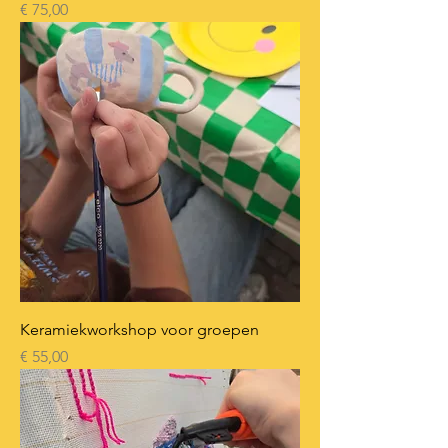
Prijs
€ 75,00
Keramiekworkshop voor groepen
Prijs
€ 55,00